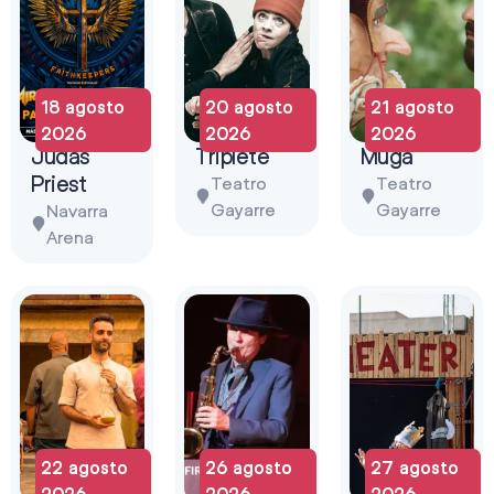
18 agosto
20 agosto
21 agosto
2026
2026
2026
Judas
Triplete
Muga
Priest
Teatro
Teatro
Gayarre
Gayarre
Navarra
Arena
22 agosto
26 agosto
27 agosto
2026
2026
2026