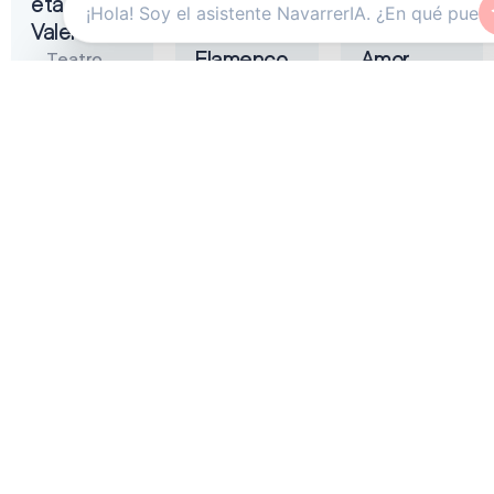
eta
Tremendita
Liñán –
Valentina
|
Muerta de
Flamenco
Amor
Teatro
On Fire
Gayarre
Auditorio
2026
Baluarte
Zentral
Pamplona