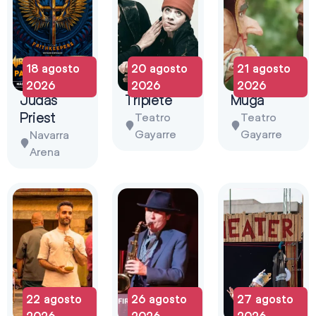
18 agosto
20 agosto
21 agosto
2026
2026
2026
Judas
Triplete
Muga
Priest
Teatro
Teatro
Gayarre
Gayarre
Navarra
Arena
22 agosto
26 agosto
27 agosto
2026
2026
2026