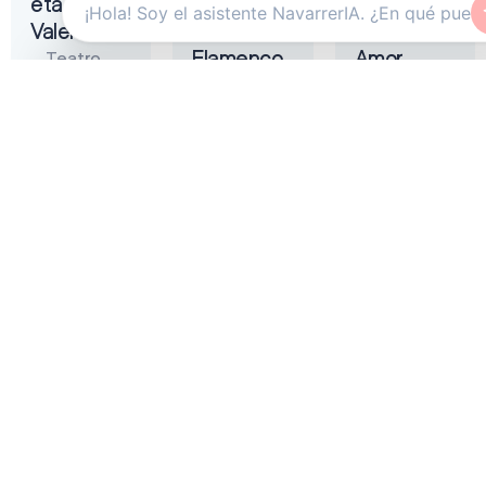
eta
Tremendita
Liñán –
Valentina
|
Muerta de
Flamenco
Amor
Teatro
On Fire
Gayarre
Auditorio
2026
Baluarte
Zentral
Pamplona