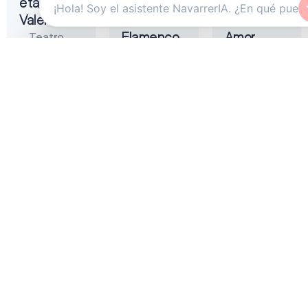
eta
Tremendita
Liñán –
Valentina
|
Muerta de
Flamenco
Amor
Teatro
On Fire
Gayarre
Auditorio
2026
Baluarte
Zentral
Pamplona