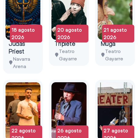
18 agosto
20 agosto
21 agosto
2026
2026
2026
Judas
Triplete
Muga
Priest
Teatro
Teatro
Gayarre
Gayarre
Navarra
Arena
22 agosto
26 agosto
27 agosto
2026
2026
2026