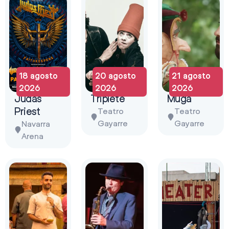
18 agosto
20 agosto
21 agosto
2026
2026
2026
Judas
Triplete
Muga
Priest
Teatro
Teatro
Gayarre
Gayarre
Navarra
Arena