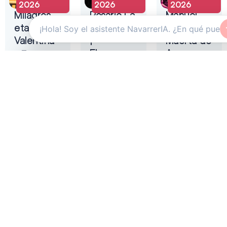
2026
2026
2026
Milagros
Rosario La
Manuel
eta
Tremendita
Liñán –
Valentina
|
Muerta de
Flamenco
Amor
Teatro
On Fire
Gayarre
Auditorio
2026
Baluarte
Zentral
Pamplona