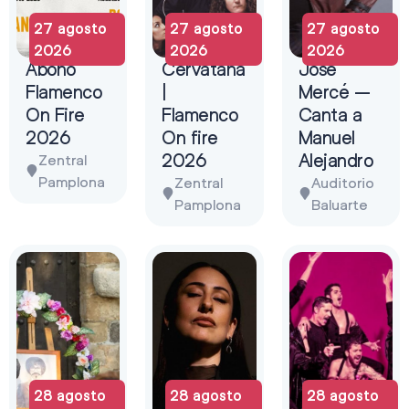
27 agosto
27 agosto
27 agosto
2026
2026
2026
Abono
Cervatana
José
Flamenco
|
Mercé –
On Fire
Flamenco
Canta a
2026
On fire
Manuel
2026
Alejandro
Zentral
Pamplona
Zentral
Auditorio
Pamplona
Baluarte
28 agosto
28 agosto
28 agosto