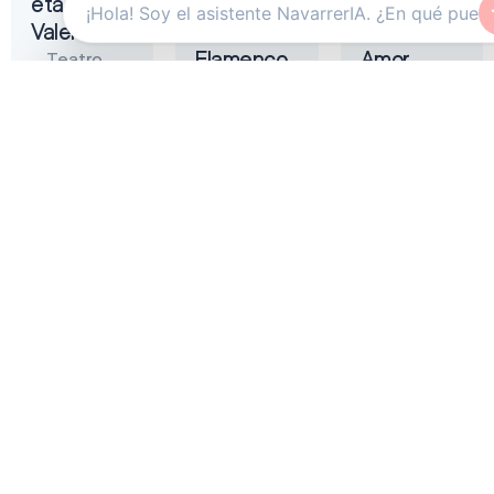
eta
Tremendita
Liñán –
Valentina
|
Muerta de
Flamenco
Amor
Teatro
On Fire
Gayarre
Auditorio
2026
Baluarte
Zentral
Pamplona