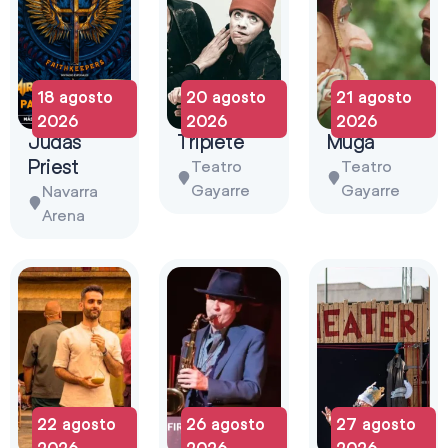
18 agosto
20 agosto
21 agosto
2026
2026
2026
Judas
Triplete
Muga
Priest
Teatro
Teatro
Gayarre
Gayarre
Navarra
Arena
22 agosto
26 agosto
27 agosto
2026
2026
2026