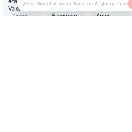
eta
Tremendita
Liñán –
Valentina
|
Muerta de
Flamenco
Amor
Teatro
On Fire
Gayarre
Auditorio
2026
Baluarte
Zentral
Pamplona