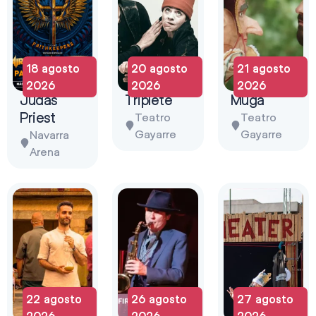
18 agosto
20 agosto
21 agosto
2026
2026
2026
Judas
Triplete
Muga
Priest
Teatro
Teatro
Gayarre
Gayarre
Navarra
Arena
22 agosto
26 agosto
27 agosto
2026
2026
2026