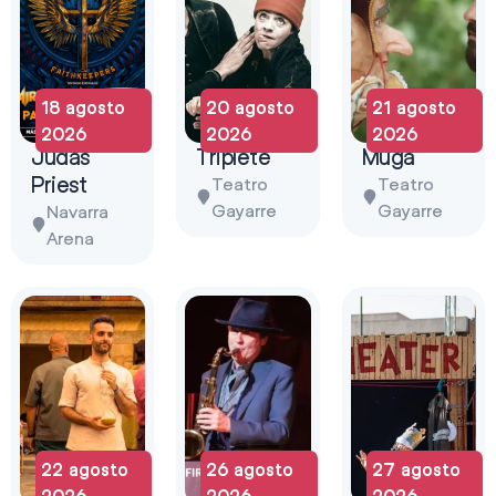
18 agosto
20 agosto
21 agosto
2026
2026
2026
Judas
Triplete
Muga
Priest
Teatro
Teatro
Gayarre
Gayarre
Navarra
Arena
22 agosto
26 agosto
27 agosto
2026
2026
2026