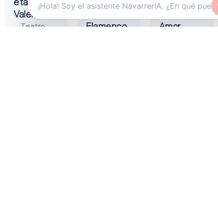
eta
Tremendita
Liñán –
Valentina
|
Muerta de
Flamenco
Amor
Teatro
On Fire
Gayarre
Auditorio
2026
Baluarte
Zentral
Pamplona