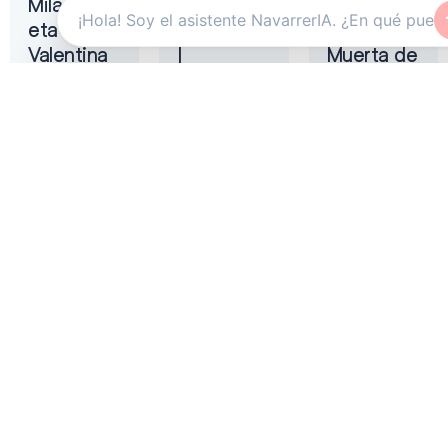
Milagros
Rosario La
Manuel
eta
Tremendita
Liñán –
Valentina
|
Muerta de
Flamenco
Amor
Teatro
On Fire
Gayarre
Auditorio
2026
Baluarte
Zentral
Pamplona