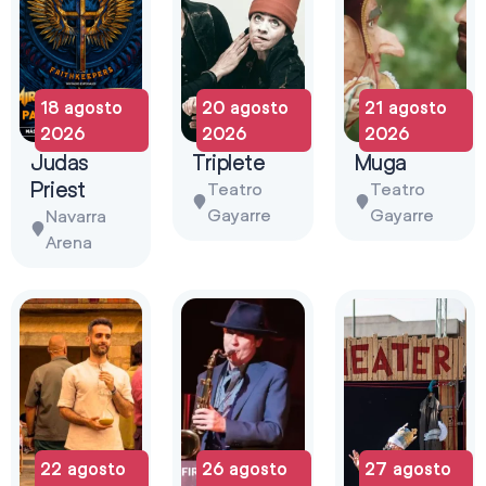
18 agosto
20 agosto
21 agosto
2026
2026
2026
Judas
Triplete
Muga
Priest
Teatro
Teatro
Gayarre
Gayarre
Navarra
Arena
22 agosto
26 agosto
27 agosto