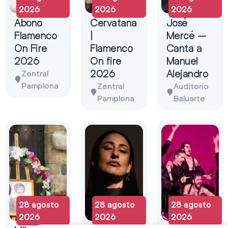
2026
2026
2026
Abono
Cervatana
José
Flamenco
|
Mercé –
On Fire
Flamenco
Canta a
2026
On fire
Manuel
2026
Alejandro
Zentral
Pamplona
Zentral
Auditorio
Pamplona
Baluarte
28 agosto
28 agosto
28 agosto
2026
2026
2026