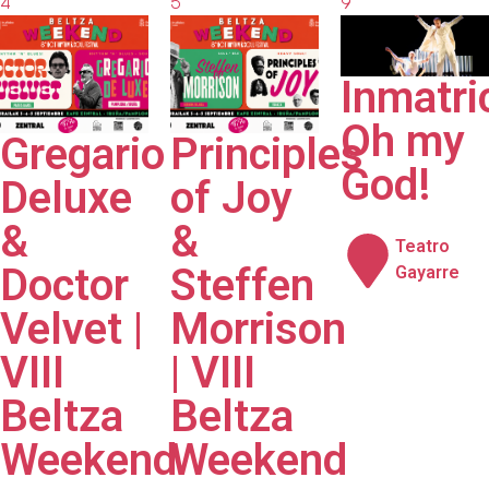
4
5
9
septiembre
septiembre
septiembre
2026
2026
2026
Inmatri
Oh my
Gregario
Principles
God!
Deluxe
of Joy
&
&
Teatro
Doctor
Steffen
Gayarre
Velvet |
Morrison
VIII
| VIII
Beltza
Beltza
Weekend
Weekend