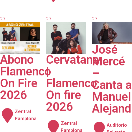
27
27
27
agosto
agosto
agosto
2026
2026
2026
José
Abono
Cervatana
Mercé
Flamenco
|
–
On Fire
Flamenco
Canta a
2026
On fire
Manuel
2026
Alejand
Zentral
Pamplona
Zentral
Auditorio
Pamplona