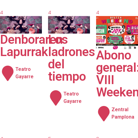
4
4
4
septiembre
septiembre
septiembre
2026
2026
2026
Denboraren
Los
Lapurrak
ladrones
Abono
del
general
Teatro
tiempo
VIII
Gayarre
Weeke
Teatro
Gayarre
Zentral
Pamplona