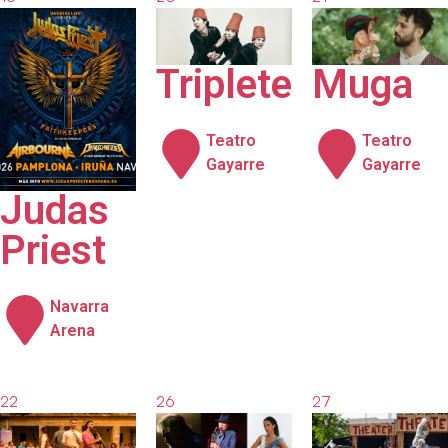
agosto
agosto
agosto
2026
2026
2026
Triplete
Muga
Teatro
Teatro
Gayarre
Gayarre
Judas
Priest
Navarra
Arena
22
26
27
agosto
agosto
agosto