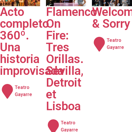
2026
2026
2026
Flamenco
Acto
Welco
On
completo
& Sorry
Fire:
360º.
Teatro
Tres
Una
Gayarre
Orillas.
historia
Sevilla,
improvisada
Detroit
Teatro
et
Gayarre
Lisboa
Teatro
Gayarre