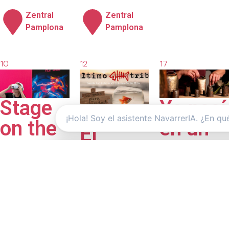
Zentral
Zentral
Pamplona
Pamplona
10
12
17
septiembre
septiembre
septiembre
2026
2026
2026
Stage
Yo nací
on the
en un
El
road
surco
último
de
tributo
Teatro
judías
(Homenaje
Gayarre
a el
Teatro