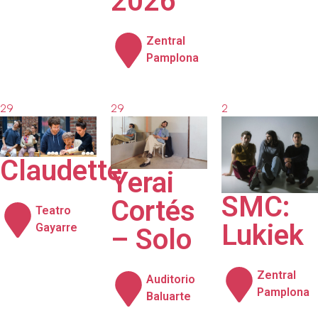
2026
Zentral
Pamplona
29
29
2
agosto
agosto
septiembre
2026
2026
2026
Claudette
Yerai
SMC:
Cortés
Teatro
Lukiek
Gayarre
– Solo
Zentral
Auditorio
Pamplona
Baluarte