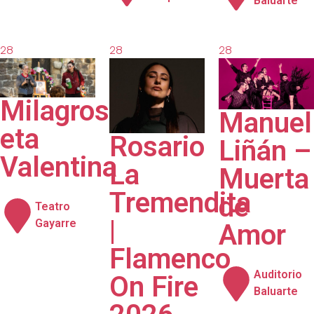
Baluarte
28
28
28
agosto
agosto
agosto
2026
2026
2026
Milagros
Manuel
eta
Rosario
Liñán –
Valentina
La
Muerta
Tremendita
de
Teatro
|
Gayarre
Amor
Flamenco
Auditorio
On Fire
Baluarte