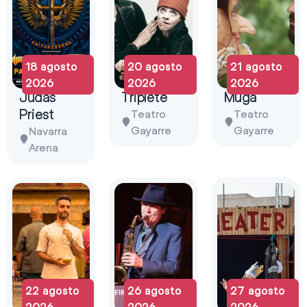
18 agosto
20 agosto
21 agosto
2026
2026
2026
Judas
Triplete
Muga
Priest
Teatro
Teatro
Gayarre
Gayarre
Navarra
Arena
22 agosto
26 agosto
27 agosto
2026
2026
2026