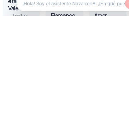
eta
Tremendita
Liñán –
Valentina
|
Muerta de
Flamenco
Amor
Teatro
On Fire
Gayarre
Auditorio
2026
Baluarte
Zentral
Pamplona