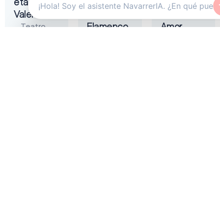
eta
Tremendita
Liñán –
Valentina
|
Muerta de
Flamenco
Amor
Teatro
On Fire
Gayarre
Auditorio
2026
Baluarte
Zentral
Pamplona