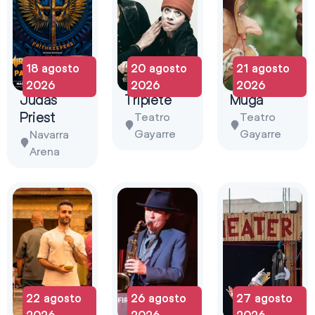
18 agosto
20 agosto
21 agosto
2026
2026
2026
Judas
Triplete
Muga
Priest
Teatro
Teatro
Gayarre
Gayarre
Navarra
Arena
22 agosto
26 agosto
27 agosto
2026
2026
2026