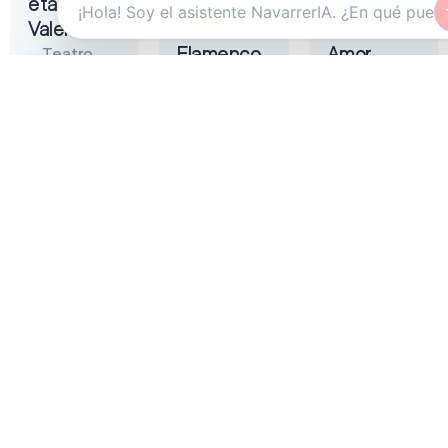
eta
Tremendita
Liñán –
Valentina
|
Muerta de
Flamenco
Amor
Teatro
On Fire
Gayarre
Auditorio
2026
Baluarte
Zentral
Pamplona