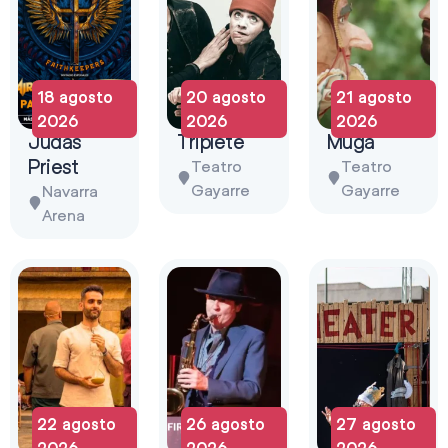
18 agosto
20 agosto
21 agosto
2026
2026
2026
Judas
Triplete
Muga
Priest
Teatro
Teatro
Gayarre
Gayarre
Navarra
Arena
22 agosto
26 agosto
27 agosto
2026
2026
2026